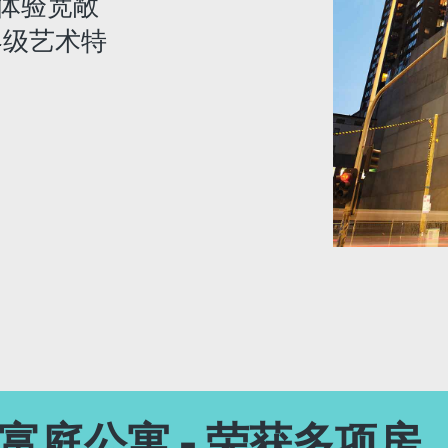
寓体验宽敞
界级艺术特
本富庭公寓 - 荣获多项房