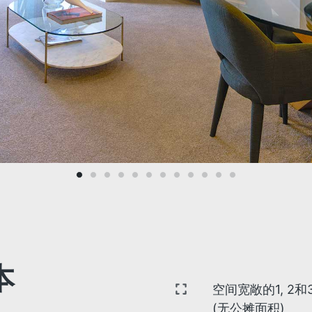
本
空间宽敞的1, 2
(无公摊面积)